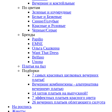
Вечерние и коктейльные
По цветам
Зеленые и изумрудные
Белые и Бежевые
Синие/Голубые
Красные и Розовые
Черные/Серые
Бренды
Papilio
EMSE
Ольга Сказкина
Want That Dress
Belfaso
Unona
Платья на бал
Подборки
7 самых красивых шелковых вечерних
платья!
Вечерние комбинезоны - альтернатива
вечернему платью
14 хитов платьев на выпускной!
7 эффектных платьев красного цвета
26 вечерних платьев облегающего силуэта
На роспись
Жакеты