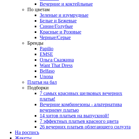
Вечерние и коктейльные
По цветам
Зеленые и изумрудные
Белые и Бежевые
Синие/Голубые
Красные и Розовые
Черные/Серые
Бренды
Papilio
EMSE
Ольга Сказкина
Want That Dress
Belfaso
Unona
Платья на бал
Подборки
7 самых красивых шелковых вечерних
платья!
Вечерние комбинезоны - альтернатива
вечернему платью
14 хитов платьев на выпускной!
7 эффектных платьев красного цвета
26 вечерних платьев облегающего силуэта
На роспись
Жакеты