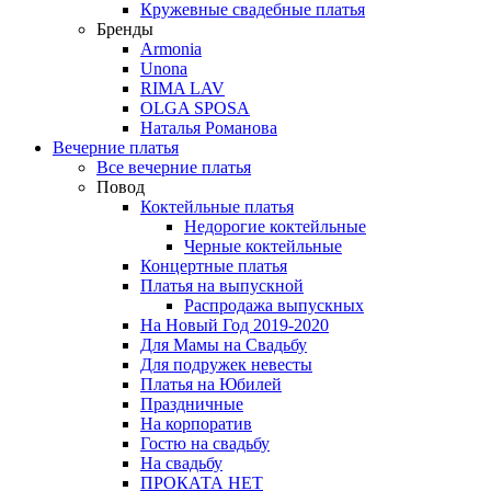
Кружевные свадебные платья
Бренды
Armonia
Unona
RIMA LAV
OLGA SPOSA
Наталья Романова
Вечерние платья
Все вечерние платья
Повод
Коктейльные платья
Недорогие коктейльные
Черные коктейльные
Концертные платья
Платья на выпускной
Распродажа выпускных
На Новый Год 2019-2020
Для Мамы на Свадьбу
Для подружек невесты
Платья на Юбилей
Праздничные
На корпоратив
Гостю на свадьбу
На свадьбу
ПРОКАТА НЕТ