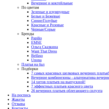
Вечерние и коктейльные
По цветам
Зеленые и изумрудные
Белые и Бежевые
Синие/Голубые
Красные и Розовые
Черные/Серые
Бренды
Papilio
EMSE
Ольга Сказкина
Want That Dress
Belfaso
Unona
Платья на бал
Подборки
7 самых красивых шелковых вечерних платья!
Вечерние комбинезоны - альтернатива вечерн
14 хитов платьев на выпускной!
7 эффектных платьев красного цвета
26 вечерних платьев облегающего силуэта
На роспись
Жакеты
Отзывы
Контакты